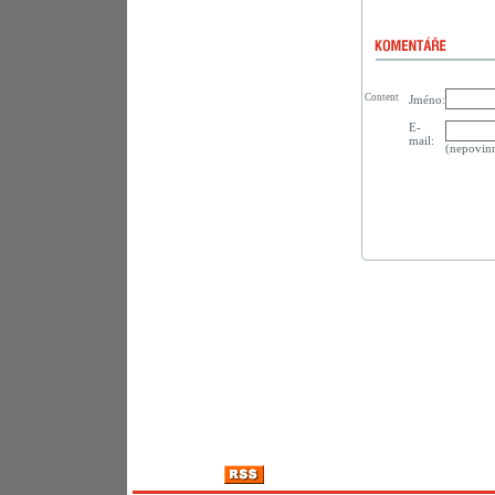
Content
Jméno:
E-
mail:
(nepovin