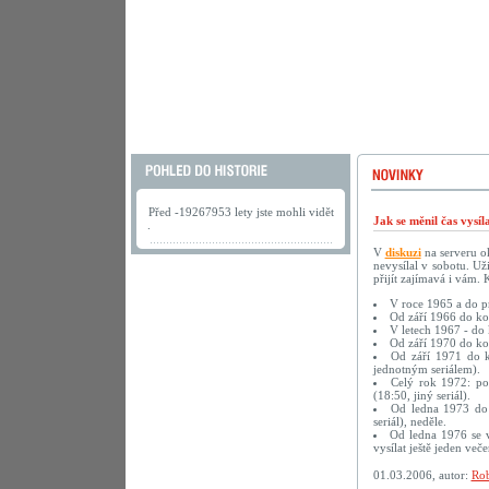
Před -19267953 lety jste mohli vidět
Jak se měnil čas vysí
.
V
diskuzi
na serveru ok
nevysílal v sobotu. U
přijít zajímavá i vám.
V roce 1965 a do pr
Od září 1966 do kon
V letech 1967 - do 
Od září 1970 do kon
Od září 1971 do ko
jednotným seriálem).
Celý rok 1972: pon
(18:50, jiný seriál).
Od ledna 1973 do k
seriál), neděle.
Od ledna 1976 se v
vysílat ještě jeden več
01.03.2006, autor:
Rob