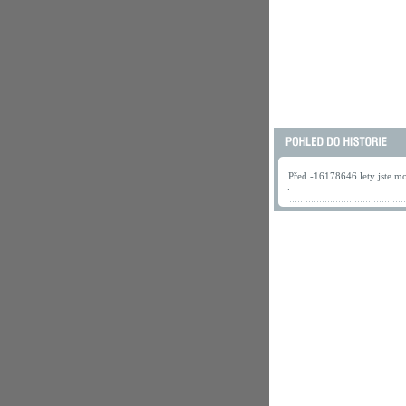
Před -16178646 lety jste mo
.