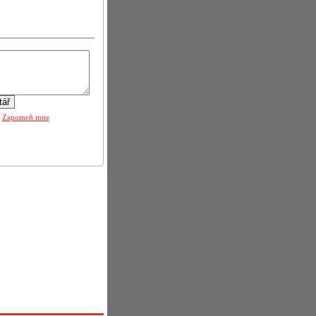
|
Zapomeň mne