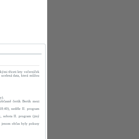
kými třiceti lety večerníček
 ucelená data, která můžou
y).
občasně čertík Bertík mezi
(18:40), neděle II. program
, sobota II. program (jiný
l, jenom občas byly pokusy