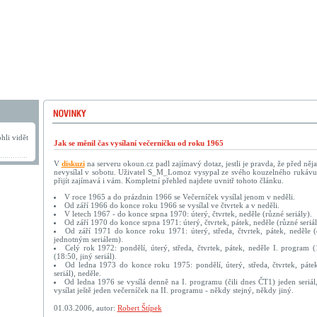
hli vidět
Jak se měnil čas vysílaní večerníčku od roku 1965
V
diskuzi
na serveru okoun.cz padl zajímavý dotaz, jestli je pravda, že před něja
nevysílal v sobotu. Uživatel S_M_Lomoz vysypal ze svého kouzelného rukávu
přijít zajímavá i vám. Kompletní přehled najdete uvnitř tohoto článku.
V roce 1965 a do prázdnin 1966 se Večerníček vysílal jenom v neděli.
Od září 1966 do konce roku 1966 se vysílal ve čtvrtek a v neděli.
V letech 1967 - do konce srpna 1970: úterý, čtvrtek, neděle (různé seriály).
Od září 1970 do konce srpna 1971: úterý, čtvrtek, pátek, neděle (různé seriál
Od září 1971 do konce roku 1971: úterý, středa, čtvrtek, pátek, neděle (
jednotným seriálem).
Celý rok 1972: pondělí, úterý, středa, čtvrtek, pátek, neděle I. program 
(18:50, jiný seriál).
Od ledna 1973 do konce roku 1975: pondělí, úterý, středa, čtvrtek, pátek
seriál), neděle.
Od ledna 1976 se vysílá denně na I. programu (čili dnes ČT1) jeden seriá
vysílat ještě jeden večerníček na II. programu - někdy stejný, někdy jiný.
01.03.2006, autor:
Robert Štípek