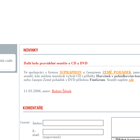
hli vidět
Další kolo pravidelné soutěže o CD a DVD
Ve spolupráci s firmou
SUPRAPHON
a časopisem
ZEMĚ POHÁDEK
jsme 
soutěž, kde můžete tentokrát vyhrát CD s příběhy
Hurvínek v pohádkovém lese
nebo časopis Země pohádek s DVD přílohou
Fimfárum
. Soutěž najdete
zde
.
11.03.2006, autor:
Robert Štípek
Content
Jméno:
E-
mail:
(nepovinné)