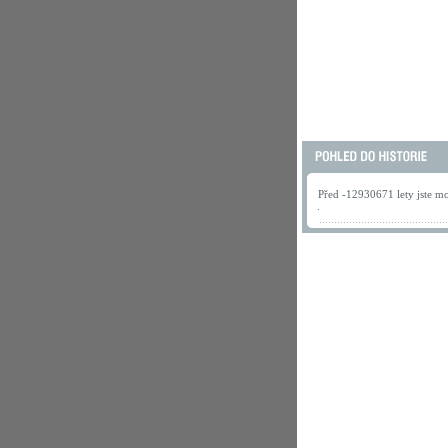
Před -12930671 lety jste mo
.