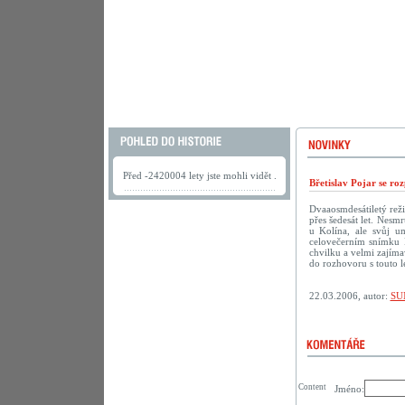
Před -2420004 lety jste mohli vidět .
Břetislav Pojar se ro
Dvaaosmdesátiletý reži
přes šedesát let. Nesmr
u Kolína, ale svůj u
celovečerním snímku 
chvilku a velmi zajíma
do rozhovoru s touto 
22.03.2006, autor:
SU
Content
Jméno: