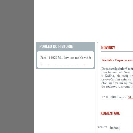
Před -14020791 lety jste mohli vidět
Břetislav Pojar se ro
.
Dvaaosmdesátiletý reži
přes šedesát let. Nesmr
u Kolína, ale svůj u
celovečerním snímku 
chvilku a velmi zajíma
do rozhovoru s touto 
22.03.2006, autor:
SU
Content
Jméno: