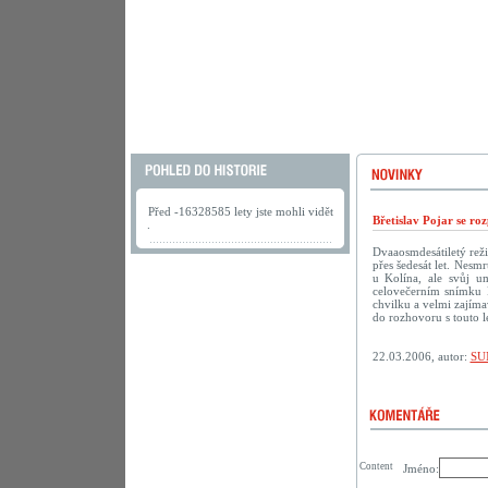
Před -16328585 lety jste mohli vidět
Břetislav Pojar se ro
.
Dvaaosmdesátiletý reži
přes šedesát let. Nesmr
u Kolína, ale svůj u
celovečerním snímku 
chvilku a velmi zajíma
do rozhovoru s touto 
22.03.2006, autor:
SU
Content
Jméno: