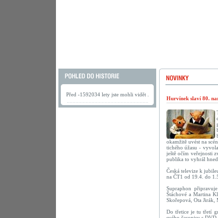
Před -1592034 lety jste mohli vidět .
Hurvínek slaví 80. na
okamžitě uvést na scé
tichého úžasu - vyvola
ještě očím veřejnosti 
publika to vyhrál hne
Česká televize k jubil
na ČT1 od 19.4. do 1.
Supraphon připravu
Štáchové a Martina Kl
Skořepová, Ota Jirák,
Do třetice je tu třetí
svého časopisu s DVD 