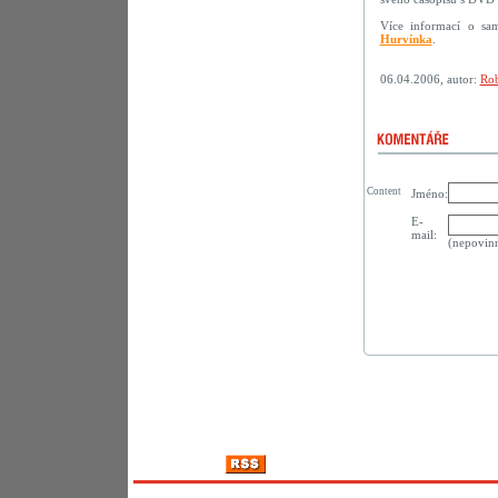
Více informací o sa
Hurvínka
.
06.04.2006, autor:
Rob
Content
Jméno:
E-
mail:
(nepovin