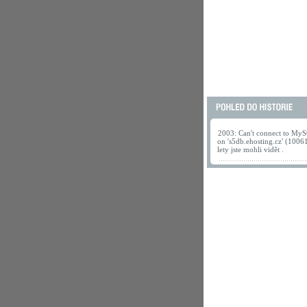
2003: Can't connect to MyS
on 's5db.ehosting.cz' (1006
lety jste mohli vidět .