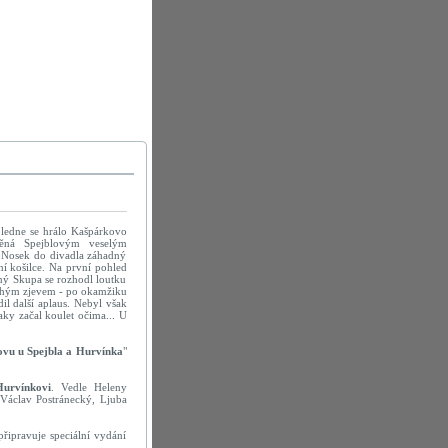
poledne se hrálo Kašpárkovo
něná Spejblovým veselým
 Nosek do divadla záhadný
ní košilce. Na první pohled
ný Skupa se rozhodl loutku
pouhým zjevem - po okamžiku
il další aplaus. Nebyl však
aky začal koulet očima... U
ovu u Spejbla a Hurvínka
"
urvínkovi
. Vedle Heleny
 Václav Postránecký, Ljuba
připravuje speciální vydání