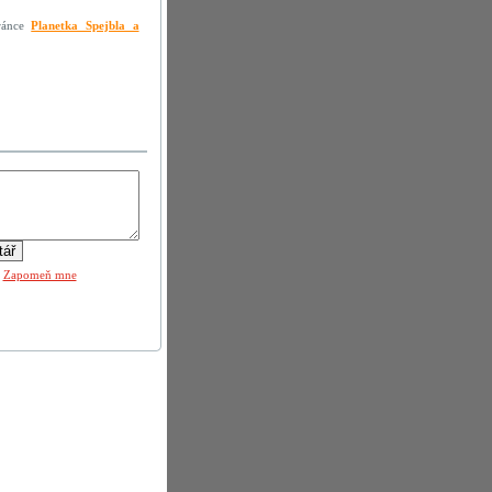
tránce
Planetka Spejbla a
|
Zapomeň mne