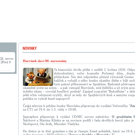
QL server
Hurvínek slaví 80. narozeniny
1)Před 0
Ta historická chvíle přišla v neděli 2. května 1926. Od
dobrodružství, večer komedie Počestný dům, dopl
přídavkem. Ten den odpoledne přinesl výtvarník Gustav
balíček a vybalil z něho loutku okatého dítěte v bílé noč
bylo patrné příbuzenství se Spejblem. Radostně překvape
okamžitě uvést na scénu... a pak vstoupil Hurvínek, nesl židličku a už svým 
tichého úžasu - vyvolal bouřlivý potlesk! Zapípal rozpačité "Rukulíbám" a sklid
ještě očím veřejnosti zvyklý, skryl se tedy do Spejblových šosů a samými rozp
publika to vyhrál hned napoprvé!
Česká televize k jubileu loutky Hurvínka připravuje do vysílání Večerníčky "
Zn
na ČT1 od 19.4. do 1.5. vždy v 19:00.
Supraphon připravuje k vydání CD/MC novou nahrávku:
O praštěném H
Štáchové a Martina Kláska se na novince podílí i řada skvělých herců jako je
Skořepová, Ota Jirák, Miroslav Vladyka.
Do třetice je tu třetí gratulant a tím je časopis Země pohádek, který na 19.4. 
svého časopisu s DVD přílohou "
Znovu u Spejbla a Hurvínka 2
".