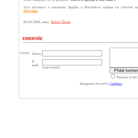
Více informací o samotném Spejblu a Hurvínkovi najdete na výborné s
Hurvínka
.
06.04.2006, autor:
Robert Štípek
Content
Jméno:
E-
mail:
(nepovinné)
Pamatuj si mě
Management Powered by
CuteNews