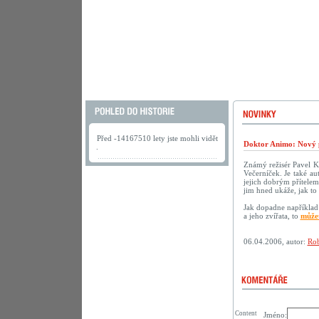
Před -14167510 lety jste mohli vidět
Doktor Animo: Nový 
.
Známý režisér Pavel K
Večerníček. Je také au
jejich dobrým přítelem.
jim hned ukáže, jak to 
Jak dopadne například 
a jeho zvířata, to
můžet
06.04.2006, autor:
Rob
Content
Jméno: