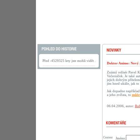
Před -4529325 lety jste mohli vidět .
Doktor Animo: Nový 
Známý režisér Pavel K
Večerníček. Je také au
jejich dobrým přítelem.
jim hned ukáže, jak to 
Jak dopadne například 
a jeho zvířata, to
můžet
06.04.2006, autor:
Rob
Content
Jméno: