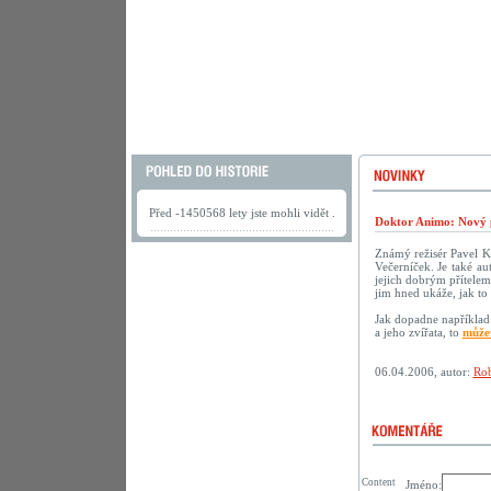
Před -1450568 lety jste mohli vidět .
Doktor Animo: Nový 
Známý režisér Pavel K
Večerníček. Je také au
jejich dobrým přítelem.
jim hned ukáže, jak to 
Jak dopadne například 
a jeho zvířata, to
můžet
06.04.2006, autor:
Rob
Content
Jméno: