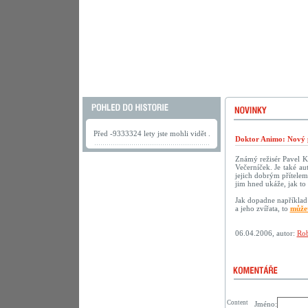
Před -9333324 lety jste mohli vidět .
Doktor Animo: Nový 
Známý režisér Pavel K
Večerníček. Je také au
jejich dobrým přítelem.
jim hned ukáže, jak to 
Jak dopadne například 
a jeho zvířata, to
můžet
06.04.2006, autor:
Rob
Content
Jméno: