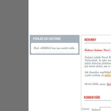
Před -4068942 lety jste mohli vidět .
Doktor Animo: Nový 
Známý režisér Pavel K
Večerníček. Je také au
jejich dobrým přítelem.
jim hned ukáže, jak to 
Jak dopadne například 
a jeho zvířata, to
můžet
06.04.2006, autor:
Rob
Content
Jméno: