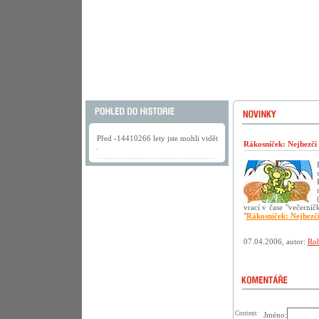
Před -14410266 lety jste mohli vidět
Rákosníček: Nejhezčí
.
vrací v čase "večerní
"
Rákosníček: Nejhezč
07.04.2006, autor:
Rob
Content
Jméno: