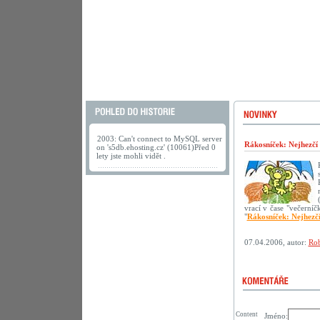
2003: Can't connect to MySQL server
Rákosníček: Nejhezčí
on 's5db.ehosting.cz' (10061)Před 0
lety jste mohli vidět .
vrací v čase "večerní
"
Rákosníček: Nejhezč
07.04.2006, autor:
Rob
Content
Jméno: