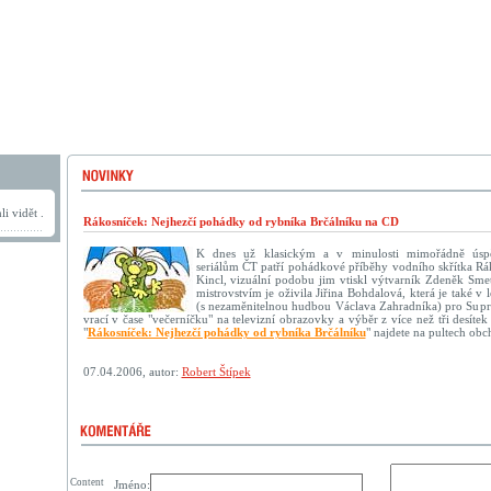
i vidět .
Rákosníček: Nejhezčí pohádky od rybníka Brčálníku na CD
K dnes už klasickým a v minulosti mimořádně úsp
seriálům ČT patří pohádkové příběhy vodního skřítka Rák
Kincl, vizuální podobu jim vtiskl výtvarník Zdeněk Sme
mistrovstvím je oživila Jiřina Bohdalová, která je také v
(s nezaměnitelnou hudbou Václava Zahradníka) pro Supr
vrací v čase "večerníčku" na televizní obrazovky a výběr z více než tři desí
"
Rákosníček: Nejhezčí pohádky od rybníka Brčálníku
" najdete na pultech obc
07.04.2006, autor:
Robert Štípek
Content
Jméno: