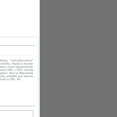
ěšným "večerníčkovským"
osníčka. Napsal je Jaromír
tana a svým interpretačním
 letech 2001 a 2002 natočila
aphon. Nyní se Rákosníček
tek jeho pohádek pod názvem
hodů za 199,- Kč.