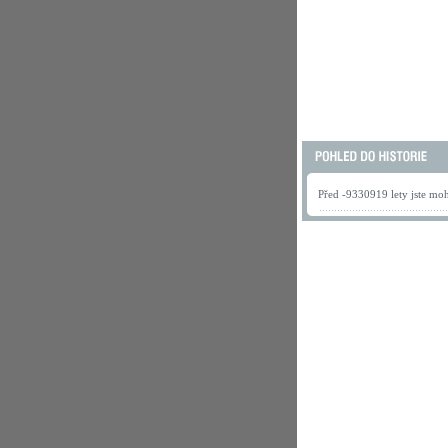
Před -9330919 lety jste mohl