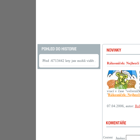
Před -6713442 lety jste mohli vidět .
Rákosníček: Nejhezčí
vrací v čase "večerní
"
Rákosníček: Nejhezč
07.04.2006, autor:
Rob
Content
Jméno: