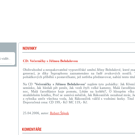
 vidět .
CD: Večerníčky s Jiřinou Bohdalovou
Obdivuhodné a neopakovatelné vypravěčské umění Jiřiny Bohdalové, které znají
generací, je díky Supraphonu zaznamenáno na řadě zvukových nosičů. 
pohádkových příběhů s postavičkami, jež netřeba představovat, nabízí tento titul
Na CD "
Večerníčky s Jiřinou Bohdalovou
" najdete tyto pohádky: Jak Křemí
semínko, Jak hledali pět peněz, Jak vezli čtyři velké kameny, Malá čarodějni
noc, Malá čarodějnice kuje pomstu, Létáte na koštěti?, O hloupém vlk
strašidelném hrádku, Proč se usmívá měsíček, Jak Rákosníček nezahnal mráz, J
z rybníka uteče všechna voda, Jak Rákosníček válčil s vodními šneky. Titul
Doporučená cena: CD 199,- Kč/ MC 119,- Kč.
25.04.2006, autor:
Robert Štípek