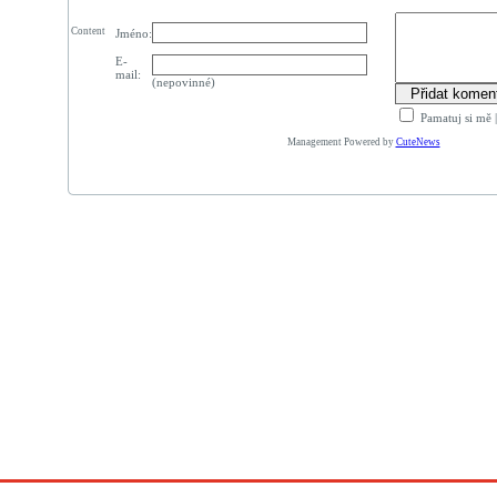
Content
Jméno:
E-
mail:
(nepovinné)
Pamatuj si mě
Management Powered by
CuteNews