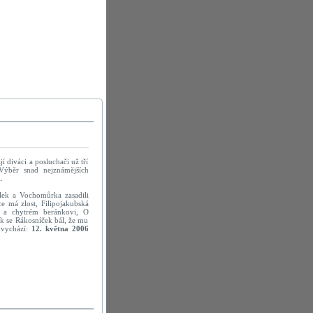
 diváci a posluchači už tří
Výběr snad nejznámějších
.
lek a Vochomůrka zasadili
ce má zlost, Filipojakubská
u a chytrém beránkovi, O
ak se Rákosníček bál, že mu
 vychází:
12. května 2006