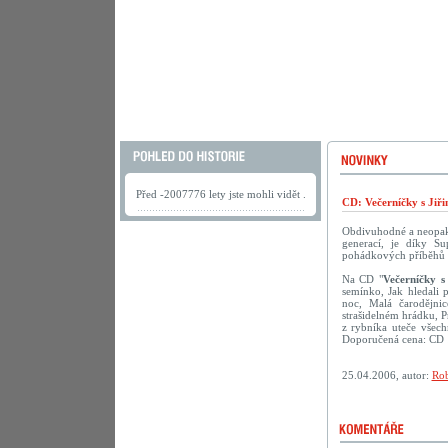
Před -2007776 lety jste mohli vidět .
CD: Večerníčky s Jiř
Obdivuhodné a neopako
generací, je díky S
pohádkových příběhů s 
Na CD "
Večerníčky s
semínko, Jak hledali 
noc, Malá čarodějni
strašidelném hrádku, 
z rybníka uteče všech
Doporučená cena: CD 
25.04.2006, autor:
Rob