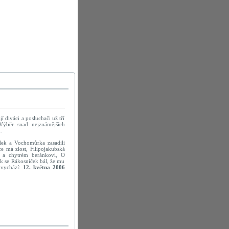
 diváci a posluchači už tří
Výběr snad nejznámějších
.
lek a Vochomůrka zasadili
ce má zlost, Filipojakubská
u a chytrém beránkovi, O
ak se Rákosníček bál, že mu
 vychází:
12. května 2006