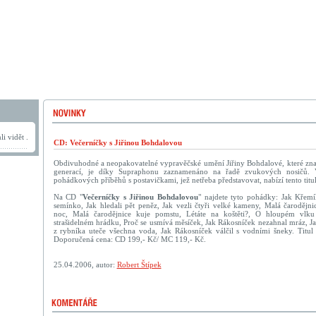
i vidět .
CD: Večerníčky s Jiřinou Bohdalovou
Obdivuhodné a neopakovatelné vypravěčské umění Jiřiny Bohdalové, které znají
generací, je díky Supraphonu zaznamenáno na řadě zvukových nosičů. 
pohádkových příběhů s postavičkami, jež netřeba představovat, nabízí tento titul
Na CD "
Večerníčky s Jiřinou Bohdalovou
" najdete tyto pohádky: Jak Křemí
semínko, Jak hledali pět peněz, Jak vezli čtyři velké kameny, Malá čarodějni
noc, Malá čarodějnice kuje pomstu, Létáte na koštěti?, O hloupém vlk
strašidelném hrádku, Proč se usmívá měsíček, Jak Rákosníček nezahnal mráz, J
z rybníka uteče všechna voda, Jak Rákosníček válčil s vodními šneky. Titul
Doporučená cena: CD 199,- Kč/ MC 119,- Kč.
25.04.2006, autor:
Robert Štípek