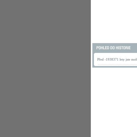
Před -1938371 lety jste mohl