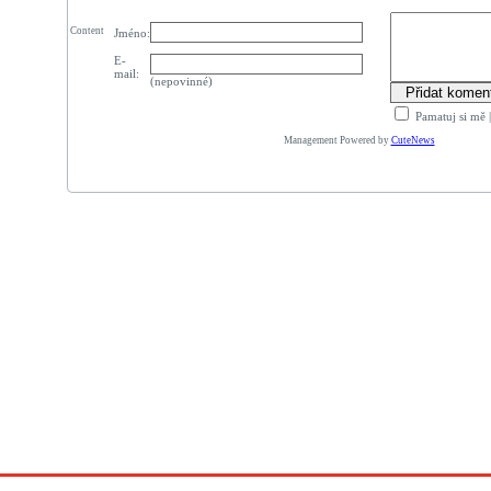
Content
Jméno:
E-
mail:
(nepovinné)
Pamatuj si mě
Management Powered by
CuteNews