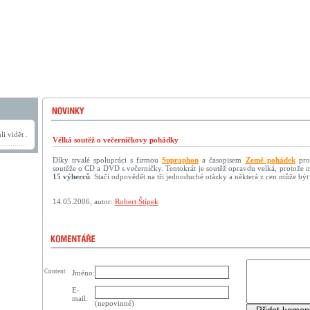
i vidět .
Vélká soutěž o večerníčkovy pohádky
Díky trvalé spolupráci s firmou
Supraphon
a časopisem
Země pohádek
pro 
soutěže o CD a DVD s večerníčky. Tentokrát je soutěž opravdu velká, protože
15 výherců
. Stačí odpovědět na tři jednoduché otázky a některá z cen může být
14.05.2006, autor:
Robert Štípek
Content
Jméno:
E-
mail:
(nepovinné)