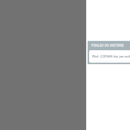
Před -2283666 lety jste mohl