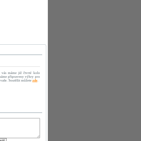
vás máme již čtvrté kolo
 máme připraveny výhry pro
 vaše. Soutěžit můžete
zde
.