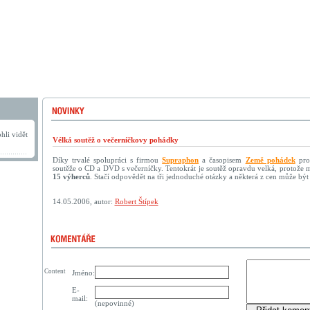
hli vidět
Vélká soutěž o večerníčkovy pohádky
Díky trvalé spolupráci s firmou
Supraphon
a časopisem
Země pohádek
pro 
soutěže o CD a DVD s večerníčky. Tentokrát je soutěž opravdu velká, protože
15 výherců
. Stačí odpovědět na tři jednoduché otázky a některá z cen může být
14.05.2006, autor:
Robert Štípek
Content
Jméno:
E-
mail:
(nepovinné)