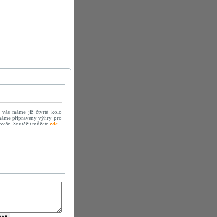
vás máme již čtvrté kolo
 máme připraveny výhry pro
 vaše. Soutěžit můžete
zde
.