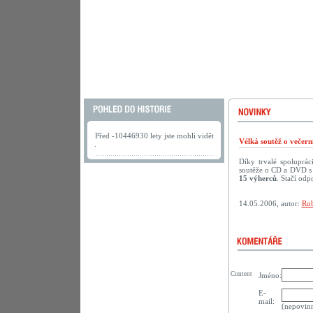
Před -10446930 lety jste mohli vidět
Vélká soutěž o večer
.
Díky trvalé spoluprá
soutěže o CD a DVD s 
15 výherců
. Stačí odp
14.05.2006, autor:
Rob
Content
Jméno:
E-
mail:
(nepovin