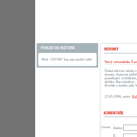
Před -7207407 lety jste mohli vidět .
Nový večerníček: Čar
Česká televize začala 
stromu. Autorem příbě
pomáhající zvířátkům,
skřítku Racochejlovi
Dvořák a hudbu píše V
23.05.2006, autor:
Rob
Content
Jméno:
E-