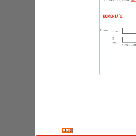
Content
Jméno:
E-
mail:
(nepovin