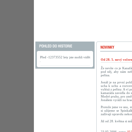
Před -12373552 lety jste mohli vidět
Od 28. 5. nový večer
.
Že nevíte co je Kanaf
pod něj, aby nám neby
peřina.
Jonáš je na první poh
ucha k uchu a rozvern
vylézá z peřiny. A ví p
kamaráda zavedla do sn
Modré pruhy, pro změn
Jonášem vyráží na hrad
Protože jsme ve snu, m
si užijeme se Spinka
zažívají opravdu nekon
Již od 28. května si m
23.05.2006, autor:
SU