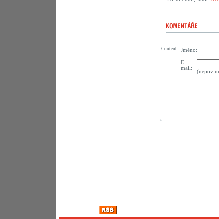
Content
Jméno:
E-
mail:
(nepovin