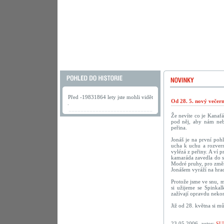
Před -19831864 lety jste mohli vidět
Od 28. 5. nový večer
.
Že nevíte co je Kanaf
pod něj, aby nám neby
peřina.
Jonáš je na první poh
ucha k uchu a rozvern
vylézá z peřiny. A ví p
kamaráda zavedla do sn
Modré pruhy, pro změn
Jonášem vyráží na hrad
Protože jsme ve snu, m
si užijeme se Spinka
zažívají opravdu nekon
Již od 28. května si m
23.05.2006, autor:
SU