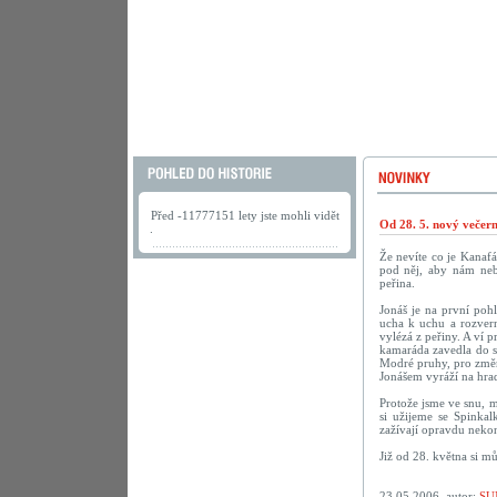
Před -11777151 lety jste mohli vidět
Od 28. 5. nový večer
.
Že nevíte co je Kanaf
pod něj, aby nám neby
peřina.
Jonáš je na první poh
ucha k uchu a rozvern
vylézá z peřiny. A ví p
kamaráda zavedla do sn
Modré pruhy, pro změn
Jonášem vyráží na hrad
Protože jsme ve snu, m
si užijeme se Spinka
zažívají opravdu nekon
Již od 28. května si m
23.05.2006, autor:
SU