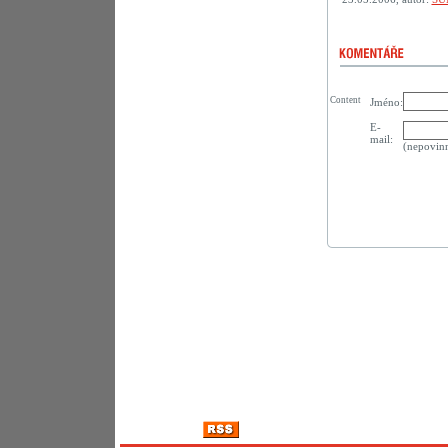
Content
Jméno:
E-
mail:
(nepovin