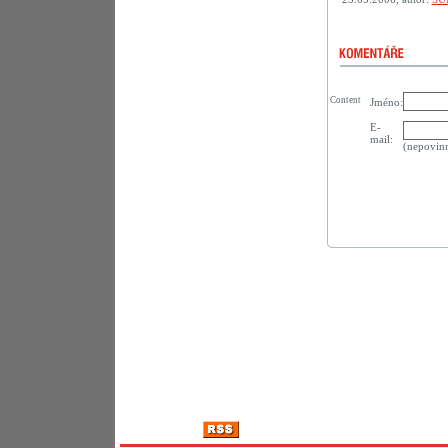
Content
Jméno:
E-
mail:
(nepovin