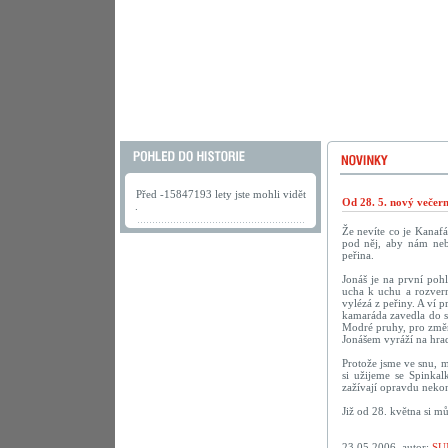
Před -15847193 lety jste mohli vidět
Od 28. 5. nový večer
.
Že nevíte co je Kanaf
pod něj, aby nám neby
peřina.
Jonáš je na první poh
ucha k uchu a rozvern
vylézá z peřiny. A ví p
kamaráda zavedla do sn
Modré pruhy, pro změn
Jonášem vyráží na hrad
Protože jsme ve snu, m
si užijeme se Spinka
zažívají opravdu nekon
Již od 28. května si m
23.05.2006, autor:
SU