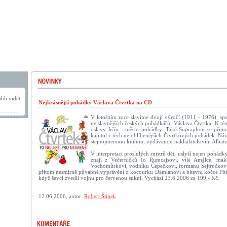
hli vidět
Nejkrásnější pohádky Václava Čtvrtka na CD
V letošním roce slavíme dvojí výročí (1911 - 1976), s
nejslavnějších českých pohádkářů, Václava Čtvrtka. K této 
oslavy Jičín - město pohádky. Také Supraphon se připo
kapitol z těch nejoblíbenějších Čtvrtkových pohádek. Ná
stejnojmennou knihou, vydávanou nakladatelstvím Albatr
V interpretaci proslulých mistrů děti uslyší nejen pohádk
znají z Večerníčků (o Rumcajsovi, víle Amálce, ma
Vochomůrkovi, vodníku Čepečkovi, formanu Šejtročkovi)
přitom nesmírně půvabné vyprávění o kocourku Damiánovi a bitevní kočce Pitip
když ševci zvedli vojnu pro červenou sukni. Vychází 23.6.2006 za 199,- Kč.
12.06.2006, autor:
Robert Štípek