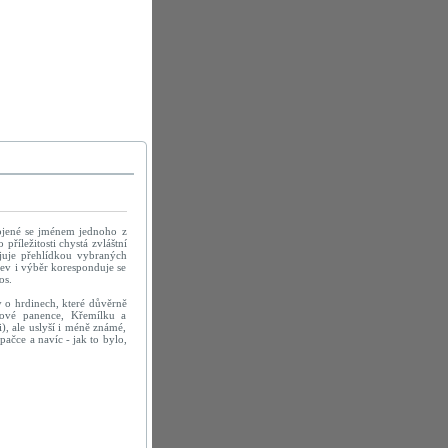
pojené se jménem jednoho z
příležitosti chystá zvláštní
juje přehlídkou vybraných
zev i výběr koresponduje se
os.
y o hrdinech, které důvěrně
kové panence, Křemílku a
, ale uslyší i méně známé,
ačce a navíc - jak to bylo,