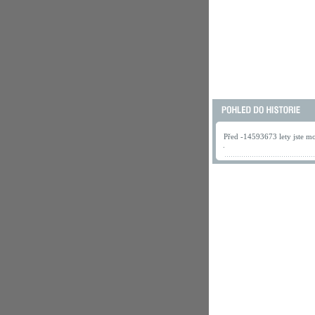
Před -14593673 lety jste mo
.