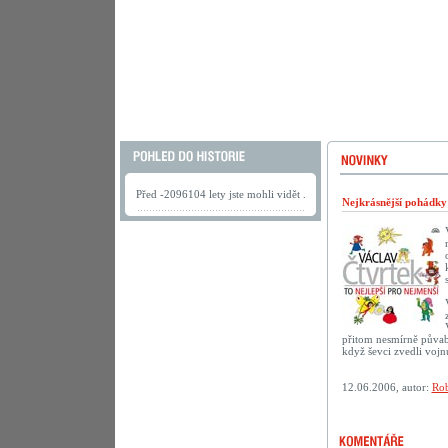
Před -2096104 lety jste mohli vidět .
Nejkrásnější pohádk
přitom nesmírně půvab
když ševci zvedli vojn
12.06.2006, autor:
Rob