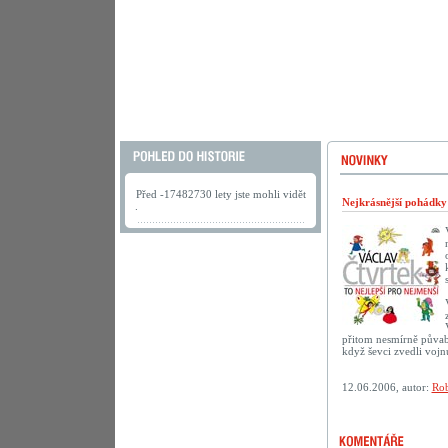
Před -17482730 lety jste mohli vidět
Nejkrásnější pohádk
.
přitom nesmírně půvab
když ševci zvedli vojn
12.06.2006, autor:
Rob