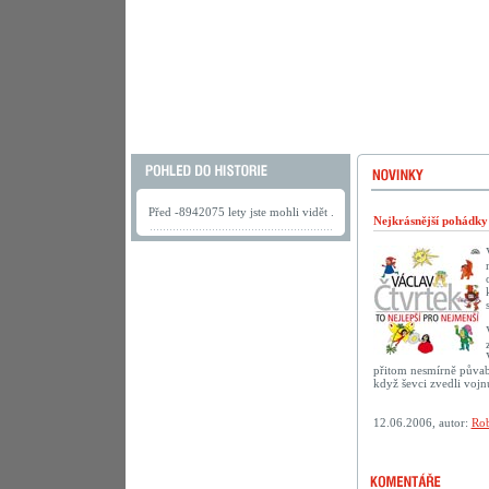
Před -8942075 lety jste mohli vidět .
Nejkrásnější pohádk
přitom nesmírně půvab
když ševci zvedli vojn
12.06.2006, autor:
Rob