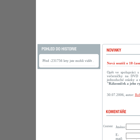
Před -231756 lety jste mohli vidět .
Nová soutěž o 10 ča
Opět ve spolupráci 
večerníčky na DVD př
jednoduché otázky a 
"Rákosníček a jeho r
30.07.2006, autor:
Rob
Content
Jméno:
E-
mail: