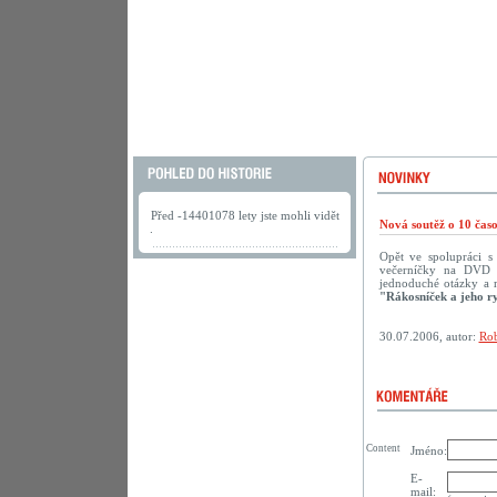
Před -14401078 lety jste mohli vidět
Nová soutěž o 10 ča
.
Opět ve spolupráci 
večerníčky na DVD př
jednoduché otázky a 
"Rákosníček a jeho r
30.07.2006, autor:
Rob
Content
Jméno:
E-
mail: