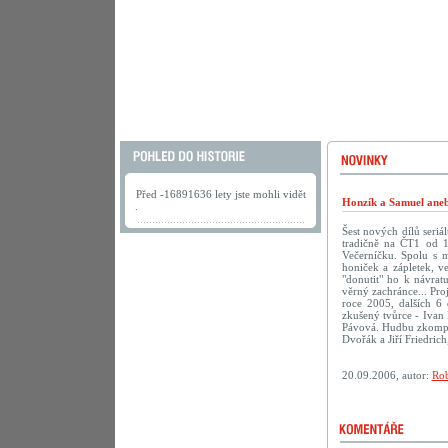
Před -16891636 lety jste mohli vidět
Honzík a Samuel aneb
.
Šest nových dílů seriá
tradičně na ČT1 od 1
Večerníčku. Spolu s 
honiček a zápletek, v
"donutit" ho k návra
věrný zachránce... Pro
roce 2005, dalších 6 
zkušený tvůrce - Ivan 
Pávová. Hudbu zkompon
Dvořák a Jiří Friedric
20.09.2006, autor:
Rob