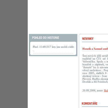
Před -11481317 lety jste mohli vidět
Honzík a Samuel aneb
.
Šest nových dílů seriá
tradičně na ČT1 od 1
Večerníčku. Spolu s 
honiček a zápletek, v
"donutit" ho k návra
věrný zachránce... Pro
roce 2005, dalších 6 
zkušený tvůrce - Ivan 
Pávová. Hudbu zkompon
Dvořák a Jiří Friedric
20.09.2006, autor:
Rob