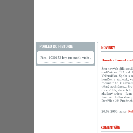
Před -1030153 lety jste mohli vidět .
Honzík a Samuel aneb
Šest nových dílů seriá
tradičně na ČT1 od 1
Večerníčku. Spolu s 
honiček a zápletek, v
"donutit" ho k návra
věrný zachránce... Pro
roce 2005, dalších 6 
zkušený tvůrce - Ivan 
Pávová. Hudbu zkompon
Dvořák a Jiří Friedric
20.09.2006, autor:
Rob