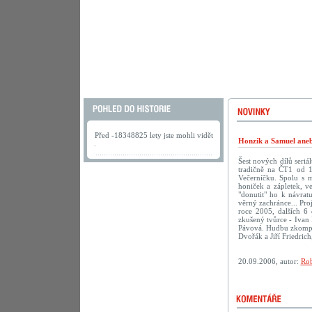
Před -18348825 lety jste mohli vidět
Honzík a Samuel aneb
.
Šest nových dílů seriá
tradičně na ČT1 od 1
Večerníčku. Spolu s 
honiček a zápletek, v
"donutit" ho k návra
věrný zachránce... Pro
roce 2005, dalších 6 
zkušený tvůrce - Ivan 
Pávová. Hudbu zkompon
Dvořák a Jiří Friedric
20.09.2006, autor:
Rob