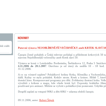
hli vidět
Putovní výstava NEJOBLÍBENĚJŠÍ VEČERNÍČKY aneb KRTEK SLAVÍ 50
Časopis Země pohádek a Česká televize pořádají u příležitosti krtkových 50 n
názvem Nejoblíbenější večerníčky aneb Krtek slaví 50.
Výstava se koná v Letohrádku Portheimka, Štefánikova 12, Praha 5 Smíchov 
4.11.2006 do 28.1.2007
. Otevřeno je od úterý do neděle 10 - 18 hod. 
31.12.2006.
A co na výstavě najdete? Pohádkové hrdiny Krtka, Křemílka a Vochomůrku,
další. Kulisy ve stylu pohádek. Krtkův strom. Krtek a krtinec. Hřiště 7, kte
domácí kino. Komponované programy pro děti. Zvětšeniny ilustrací krtka. Velk
výrobků s krtkem a mapu, kde všude krtek byl. Exponáty krátkého fil
používané pro animaci. Můžete se vyfotit s pohádkovými postavami. Uslyšíte pí
Dospělí zaplatí za vstupné 90Kč a děti 60Kč + zdarma obdrží časopis.
09.11.2006, autor:
Robert Štípek