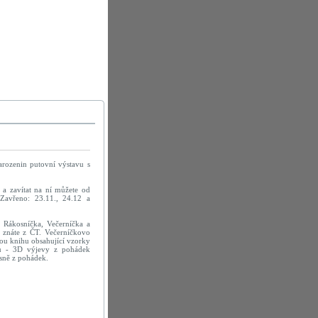
arozenin putovní výstavu s
a zavítat na ní můžete od
Zavřeno: 23.11., 24.12 a
 Rákosníčka, Večerníčka a
ré znáte z ČT. Večerníčkovo
ou knihu obsahující vzorky
mu - 3D výjevy z pohádek
sně z pohádek.