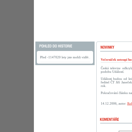
Před -1147020 lety jste mohli vidět .
Večerníček ustoupí h
Česká televize odkry
podobu Událostí.
Události budou od led
ředitel ČT Jiří Janeče
rok.
Pokračování článku n
14.12.2006, autor:
Rob