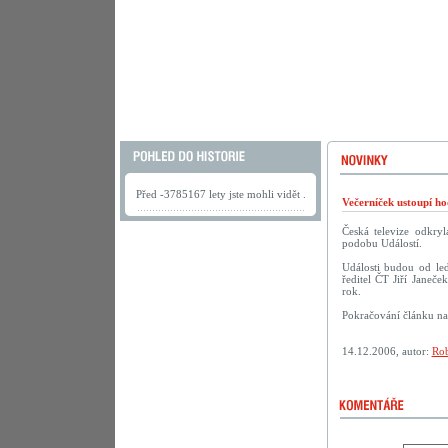
Před -3785167 lety jste mohli vidět .
Večerníček ustoupí h
Česká televize odkry
podobu Událostí.
Události budou od led
ředitel ČT Jiří Janeče
rok.
Pokračování článku n
14.12.2006, autor:
Rob