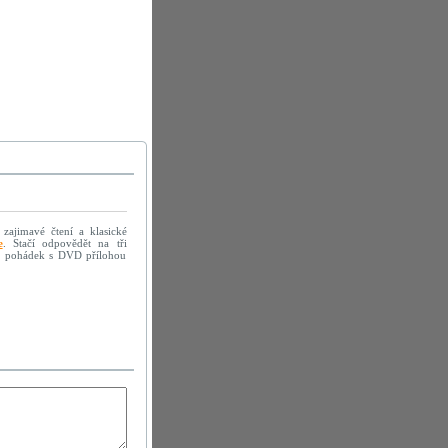
 zajimavé čtení a klasické
e
. Stačí odpovědět na tři
mě pohádek s DVD přílohou