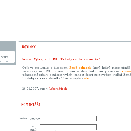
 vidět .
Soutěž: Vyhrajte 10 DVD "Příběhy cvrčka a štěňátka"
Opět ve spolupráci s časopisem
Země pohádek
, který každý měsíc přináší
večerníčky na DVD příloze, přinášíme další kolo naší pravidelné
soutěž
jednoduché otázky a můžete vyhrát jedno z deseti nejnovějších vydání Ze
"
Příběhy cvrčka a štěňátka
". Soutěž najdete
zde
.
26.01.2007, autor:
Robert Štípek
Content
Jméno:
E-
mail: