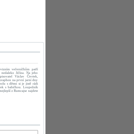
evizním večerníčkům patří
 nedaleko Jičína. Na jeho
pisovatel Václav Čtvrtek,
praphon na první jarní dny
olu s dětmi si je jistě rádi
eček s babičkou. Loupežník
nejlepší z Rumcajse najdete