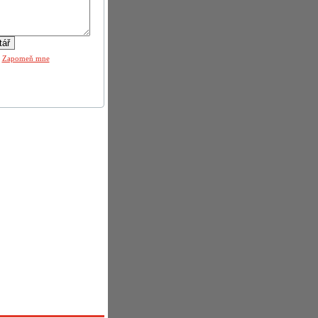
|
Zapomeň mne