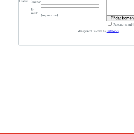
Content
Jméno:
E-
mail:
(nepovinné)
Pamatuj si mě
Management Powered by
CuteNews