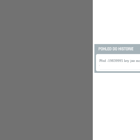
Před -19839995 lety jste mo
.