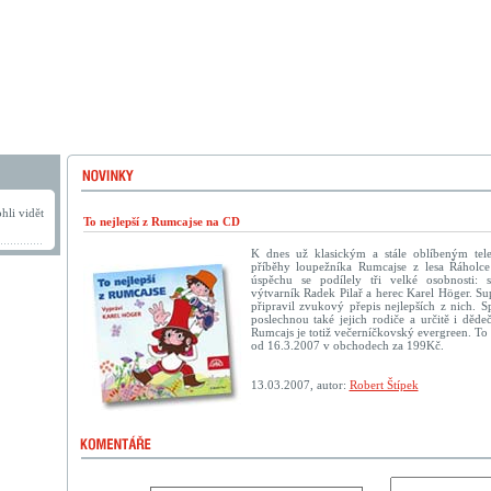
hli vidět
To nejlepší z Rumcajse na CD
K dnes už klasickým a stále oblíbeným tel
příběhy loupežníka Rumcajse z lesa Řáholce
úspěchu se podílely tři velké osobnosti: s
výtvarník Radek Pilař a herec Karel Höger. Su
připravil zvukový přepis nejlepších z nich. Sp
poslechnou také jejich rodiče a určitě i děd
Rumcajs je totiž večerníčkovský evergreen. To 
od 16.3.2007 v obchodech za 199Kč.
13.03.2007, autor:
Robert Štípek