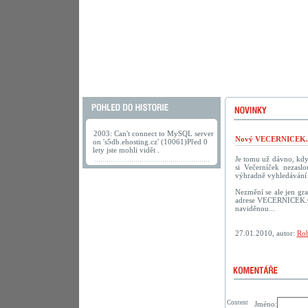
2003: Can't connect to MySQL server
Nový VECERNICEK.c
on 's5db.ehosting.cz' (10061)Před 0
lety jste mohli vidět .
Je tomu už dávno, kdy 
si Večerníček nezasl
výhradně vyhledávání 
Nezmění se ale jen gra
adrese VECERNICEK.CZ.
naviděnou...
27.01.2010, autor:
Rob
Content
Jméno: