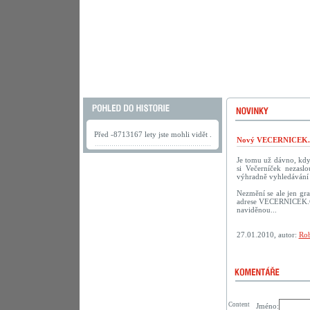
Před -8713167 lety jste mohli vidět .
Nový VECERNICEK.c
Je tomu už dávno, kdy 
si Večerníček nezasl
výhradně vyhledávání 
Nezmění se ale jen gra
adrese VECERNICEK.CZ.
naviděnou...
27.01.2010, autor:
Rob
Content
Jméno: