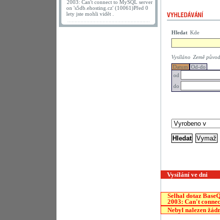
2003: Can't connect to MySQL server
on 's5db.ehosting.cz' (10061)Před 0
lety jste mohli vidět .
Hledat
Kde
Vysíláno
Země půvo
Datum
Od-do
od
do
Vysílání ve dni
Selhal dotaz
Base
2003: Can't connec
Nebyl nalezen žádn