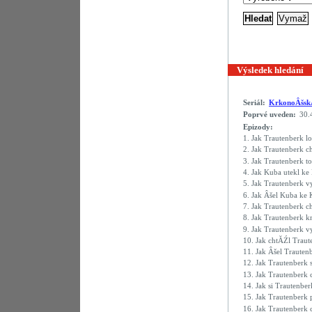
Výsledek hledání
Seriál:
KrkonoÂšs
Poprvé uveden:
30.
Epizody:
1.
Jak Trautenberk l
2.
Jak Trautenberk 
3.
Jak Trautenberk 
4.
Jak Kuba utekl ke
5.
Jak Trautenberk v
6.
Jak Âšel Kuba ke 
7.
Jak Trautenberk 
8.
Jak Trautenberk 
9.
Jak Trautenberk 
10.
Jak chtĂŹl Trau
11.
Jak Âšel Trauten
12.
Jak Trautenberk
13.
Jak Trautenberk 
14.
Jak si Trautenber
15.
Jak Trautenberk
16.
Jak Trautenberk