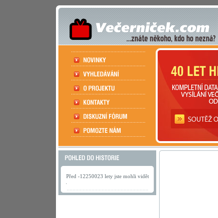
Před -12250023 lety jste mohli vidět
.