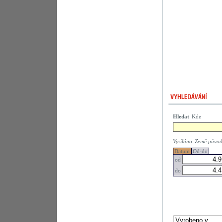
Hledat
Kde
Vysíláno
Země půvo
Datum
Od-do
od
do