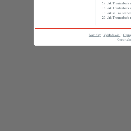
17.
Jak Trautenberk 
18.
Jak Trautenberk
19.
Jak se Trautenbe
20.
Jak Trautenberk
Novinky
:
Vyhledávání
:
O pro
Copyrigh